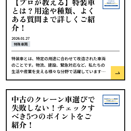
【プロが教える】特装車
とは？用途や種類、よく
ある質問まで詳しくご紹
介！
2026.01.27
特殊車両
特装車とは、特定の用途に合わせて改造された車両
のことです。物流、建設、緊急対応など、私たちの
生活や産業を支える様々な分野で活躍しています。
本記事では、特装車の用途や種類、構造、よくある
質問などを詳しく解説します。特装車について知り
たい方、特装車の導入を検討している方はぜひ参考
中古のクレーン車選びで
にしてみてください。
失敗しない！チェックす
べき5つのポイントをご
紹介！