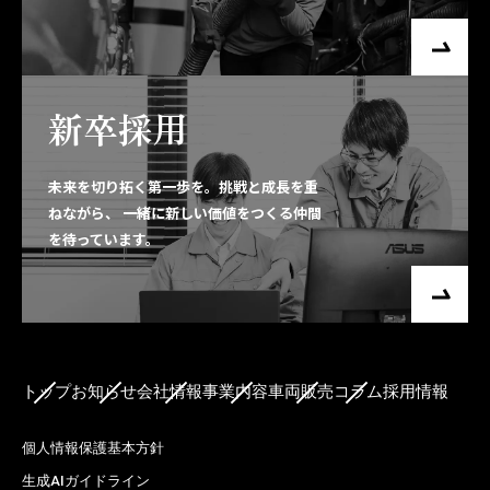
新卒採用
未来を切り拓く第一歩を。挑戦と成長を重
ねながら、
一緒に新しい価値をつくる仲間
を待っています。
トップ
お知らせ
会社情報
事業内容
車両販売
コラム
採用情報
個人情報保護基本方針
生成AIガイドライン