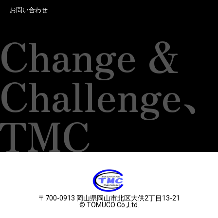
お問い合わせ
Change &
Challenge
TMC
〒700-0913 岡山県岡山市北区大供2丁目13-21
© TOMUCO Co.,Ltd.