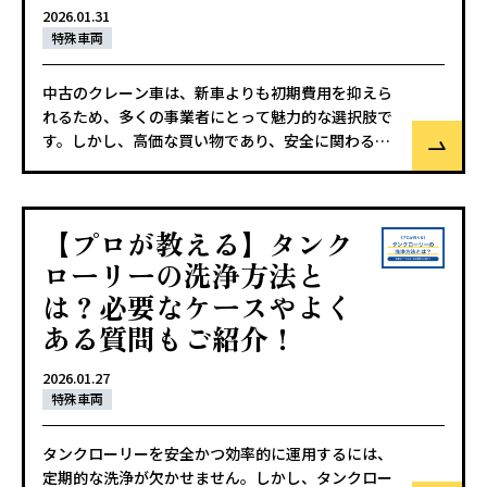
2026.01.31
特殊車両
中古のクレーン車は、新車よりも初期費用を抑えら
れるため、多くの事業者にとって魅力的な選択肢で
す。しかし、高価な買い物であり、安全に関わる重
要な車両であることから、購入時には慎重な判断が
求められます。 特に、年式や走行距離、見た目だけ
で判断すると、購入後に思わぬ修理費用が発生した
【プロが教える】タンク
り、安全な作業に支障を
ローリーの洗浄方法と
は？必要なケースやよく
ある質問もご紹介！
2026.01.27
特殊車両
タンクローリーを安全かつ効率的に運用するには、
定期的な洗浄が欠かせません。しかし、タンクロー