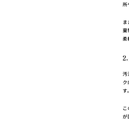
所
ま
棄
柔
2
汚
ク
す
こ
が