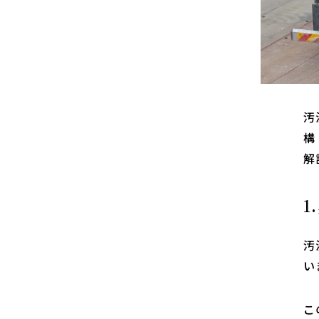
汚
構
解
1
汚
い
こ