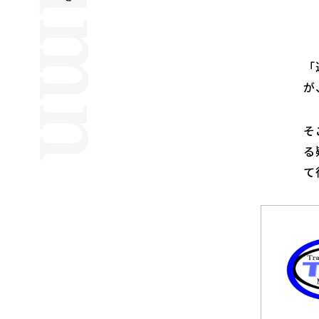
「
が
そ
る
て