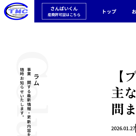
さんぱいくん
トップ
産廃許可証はこちら
Column
【
随時お知らせいたします。
事業に関する最新情報・更新内容を
コラム
主
問
2026.01.27