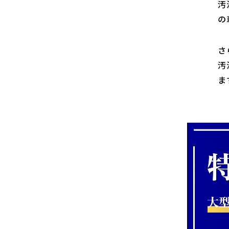
汚
の
さ
汚
ま